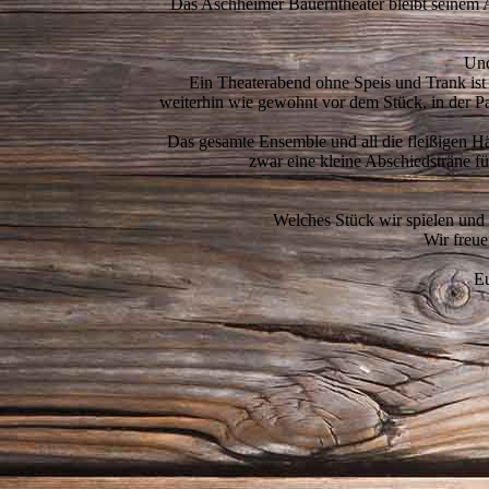
Das Aschheimer Bauerntheater bleibt seinem A
Und
Ein Theaterabend ohne Speis und Trank ist 
weiterhin wie gewohnt vor dem Stück, in der 
Das gesamte Ensemble und all die fleißigen H
zwar eine kleine Abschiedsträne fü
Welches Stück wir spielen und a
Wir freue
Eu