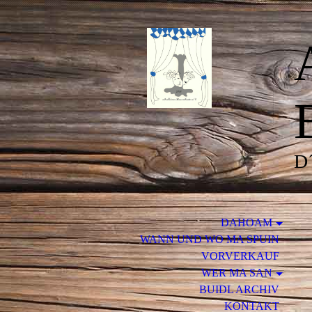
D´
DAHOAM
WANN UND WO MA SPUIN
VORVERKAUF
WER MA SAN
BUIDL ARCHIV
KONTAKT