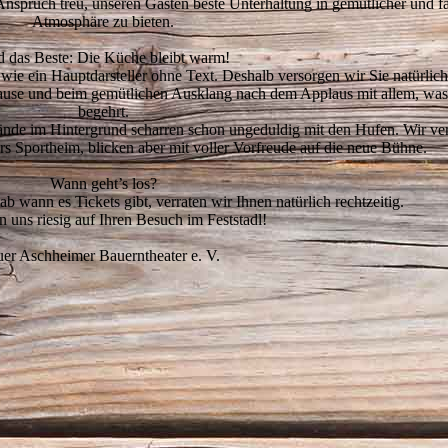
nspruch treu, unseren Gästen beste Unterhaltung in gemütlicher und fa
Atmosphäre zu bieten.
 das Beste: Die Küche bleibt warm!
wie ein Hauptdarsteller ohne Text. Deshalb versorgen wir Sie natürlic
Pause und beim gemütlichen Ausklang nach dem Applaus mit allem, was
begehrt.
ände im Hintergrund scharren schon ungeduldig mit den Hufen. Wir ve
rs Sportheim, blicken aber mit voller Vorfreude auf die neue Bühne.
Wann geht’s los?
b wann es Tickets gibt, verraten wir Ihnen natürlich rechtzeitig.
n uns riesig auf Ihren Besuch im Feststadl!
er Aschheimer Bauerntheater e. V.