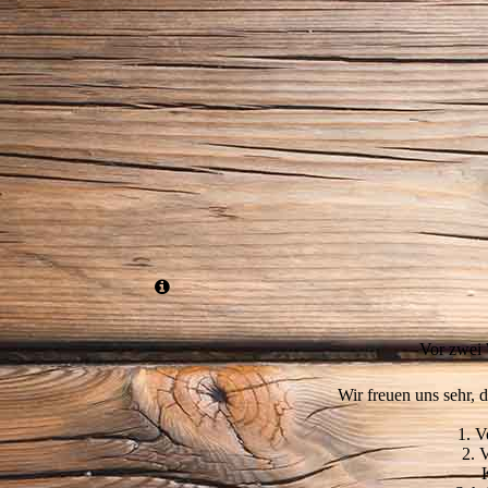
Feststadl Aschheim
Vor zwei
Wir freuen uns sehr, 
1. V
2. 
K