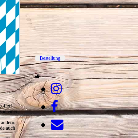
shopping-cart-
1080840_1920
Bestellung
Koffer!
 in einer
 ändern.
nde auch