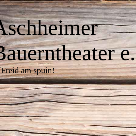
Aschheimer
Bauerntheater e.
Freid am spuin!