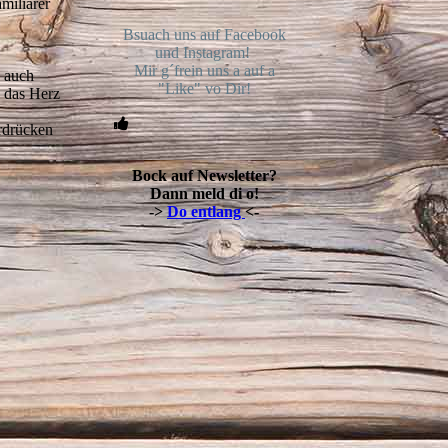
miliärer
Bsuach uns auf Facebook
und Instagram!
Mir g´frein uns a auf a
h auch
"Like" vo Dir!
 das Herz
rdrücken
Bock auf Newsletter?
Dann meld di o!
->
Do entlang
<-