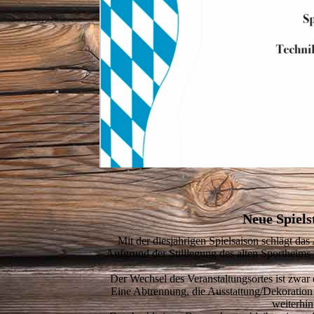
Neue Spiels
Mit der diesjährigen Spielsaison schlägt da
Aufgrund der Stilllegung des alten Sportheims 
Der Wechsel des Veranstaltungsortes ist zwar 
Eine Abtrennung, die Ausstattung/Dekoration
weiterhin