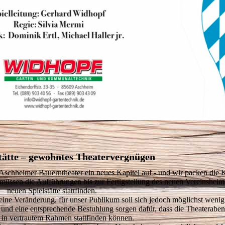
tätte – gewohntes Theatervergnügen
s Aschheimer Bauerntheater ein neues Kapitel auf - und wir packen die 
müssen die Aufführungen bis zur Fertigstellung des neuen Vereinsheims
neuen Spielstätte stattfinden.
eine Veränderung, für unser Publikum soll sich jedoch möglichst wenig
 und eine entsprechende Bestuhlung sorgen dafür, dass die Theaterabe
 in vertrautem Rahmen stattfinden können.