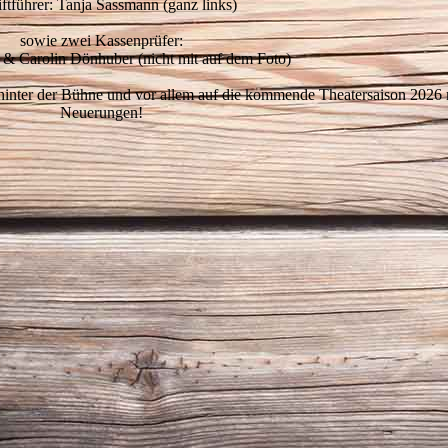
iftführer: Tanja Sassmann (ganz links)
sowie zwei Kassenprüfer:
l & Carolin Dönhuber (nicht mit auf dem Foto)
hinter der Bühne und vor allem auf die kommende Theatersaison 2026 
Neuerungen!